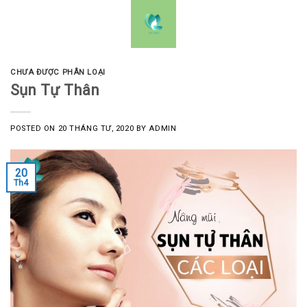
Skip
0
to
content
CHƯA ĐƯỢC PHÂN LOẠI
Sụn Tự Thân
POSTED ON
20 THÁNG TƯ, 2020
BY
ADMIN
20
Th4