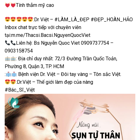
Tính thẫm mỹ cao
:Dr Việt – #LÀM_LÀ_ĐẸP #ĐẸP_HOÀN_HẢO
Inbox chat trực tiếp với chuyên viên
tại:m.me/Thacsi.Bacsi.NguyenQuocViet
Liên hệ: Bs Nguyễn Quoc Viet 0909737754 –
0903158754
: Địa chỉ duy nhất: 72/3 Đường Trần Quốc Toản,
Phường 8, Quận 3, TP. HCM
:
Bệnh viện Dr. Việt – Đôi tay vàng – Tôn sắc Việt.
:Dr.Việt – Thế giới làm đẹp của nàng
#Bác_Sĩ_Việt