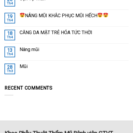
Th4
NÂNG MŨI KHẮC PHỤC MŨI HẾCH
19
Th4
CĂNG DA MẶT TRẺ HÓA TỨC THỜI
18
Th4
Nâng mũi
13
Th4
Mũi
28
Th3
RECENT COMMENTS