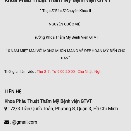
Khoa Phẫu Thuật Thẩm Mỹ Bệnh viện GTVT
" Thạc Sĩ Bác Sĩ Chuyên Khoa II
NGUYỄN QUỐC VIỆT
Trưởng Khoa Thẫm Mỹ Bệnh Viện GTVT
10 NĂM MIỆT MÀI VỚI MONG MUỐN MANG VẺ ĐẸP HOÀN MỸ ĐẾN CHO
BẠN"
Thời gian làm việc :
Thứ 2-7 : Từ 9:00-20:00 - Chủ Nhật :Nghỉ
LIÊN HỆ
Khoa Phẫu Thuật Thẩm Mỹ Bệnh viện GTVT
: 72/3 Trần Quốc Toản, Phường 8, Quận 3, Hồ Chí Minh
: @gmail.com